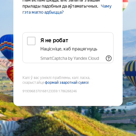
Нам вельмі шкада, але запыты з вашай
прылады падобныя да аўтаматычных.
Чаму
гэта магло адбыцца?
Я не робат
Націсніце, каб працягнуць
SmartCaptcha by Yandex Cloud
Калі ў вас узніклі праблемы, калі ласка,
скарыстайце
формай зваротнай сувязі
9193968370168123359
:
1786268246