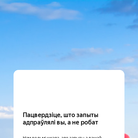
Пацвердзіце, што запыты
адпраўлялі вы, а не робат