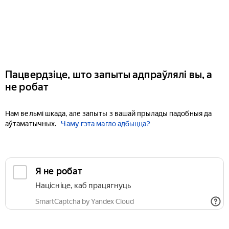
Пацвердзіце, што запыты адпраўлялі вы, а
не робат
Нам вельмі шкада, але запыты з вашай прылады падобныя да
аўтаматычных.
Чаму гэта магло адбыцца?
Я не робат
Націсніце, каб працягнуць
SmartCaptcha by Yandex Cloud