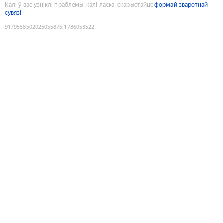
Калі ў вас узніклі праблемы, калі ласка, скарыстайце
формай зваротнай
сувязі
9179558502025055875
:
1786053522