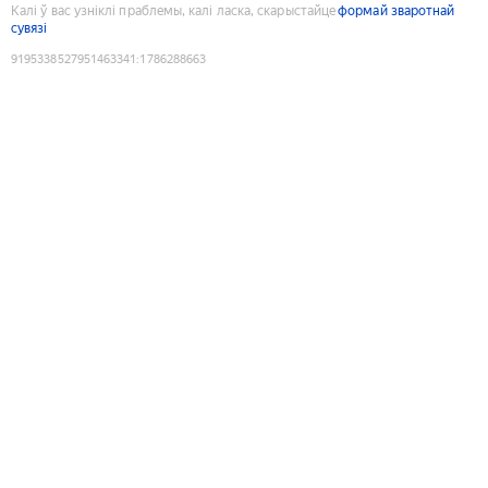
Калі ў вас узніклі праблемы, калі ласка, скарыстайце
формай зваротнай
сувязі
9195338527951463341
:
1786288663