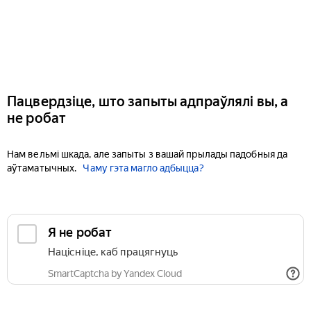
Пацвердзіце, што запыты адпраўлялі вы, а
не робат
Нам вельмі шкада, але запыты з вашай прылады падобныя да
аўтаматычных.
Чаму гэта магло адбыцца?
Я не робат
Націсніце, каб працягнуць
SmartCaptcha by Yandex Cloud