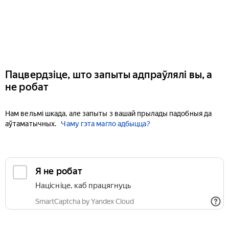
Пацвердзіце, што запыты адпраўлялі вы, а
не робат
Нам вельмі шкада, але запыты з вашай прылады падобныя да
аўтаматычных.
Чаму гэта магло адбыцца?
Я не робат
Націсніце, каб працягнуць
SmartCaptcha by Yandex Cloud