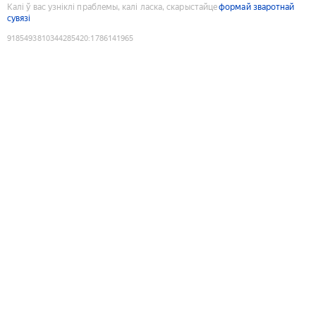
Калі ў вас узніклі праблемы, калі ласка, скарыстайце
формай зваротнай
сувязі
9185493810344285420
:
1786141965