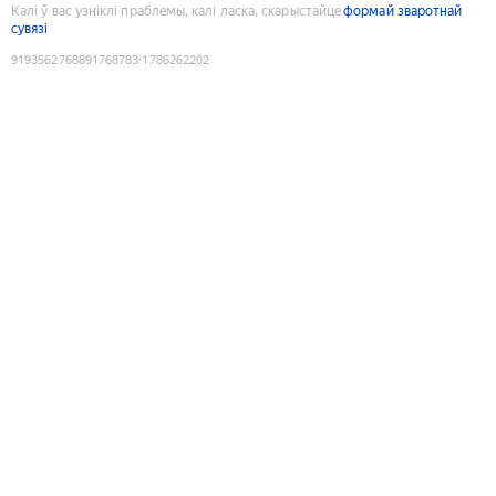
Калі ў вас узніклі праблемы, калі ласка, скарыстайце
формай зваротнай
сувязі
9193562768891768783
:
1786262202