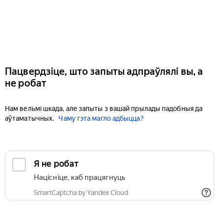
Пацвердзіце, што запыты адпраўлялі вы, а
не робат
Нам вельмі шкада, але запыты з вашай прылады падобныя да
аўтаматычных.
Чаму гэта магло адбыцца?
Я не робат
Націсніце, каб працягнуць
SmartCaptcha by Yandex Cloud