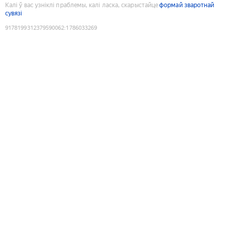
Калі ў вас узніклі праблемы, калі ласка, скарыстайце
формай зваротнай
сувязі
9178199312379590062
:
1786033269