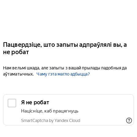
Пацвердзіце, што запыты адпраўлялі вы, а
не робат
Нам вельмі шкада, але запыты з вашай прылады падобныя да
аўтаматычных.
Чаму гэта магло адбыцца?
Я не робат
Націсніце, каб працягнуць
SmartCaptcha by Yandex Cloud