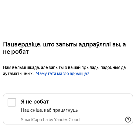
Пацвердзіце, што запыты адпраўлялі вы, а
не робат
Нам вельмі шкада, але запыты з вашай прылады падобныя да
аўтаматычных.
Чаму гэта магло адбыцца?
Я не робат
Націсніце, каб працягнуць
SmartCaptcha by Yandex Cloud