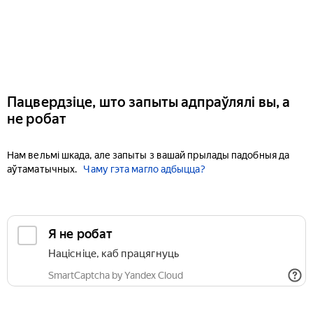
Пацвердзіце, што запыты адпраўлялі вы, а
не робат
Нам вельмі шкада, але запыты з вашай прылады падобныя да
аўтаматычных.
Чаму гэта магло адбыцца?
Я не робат
Націсніце, каб працягнуць
SmartCaptcha by Yandex Cloud