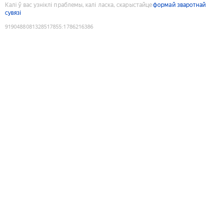
Калі ў вас узніклі праблемы, калі ласка, скарыстайце
формай зваротнай
сувязі
9190488081328517855
:
1786216386