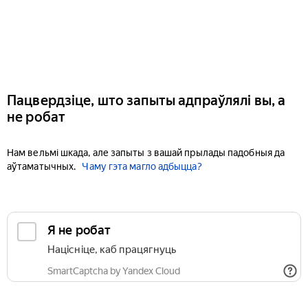
Пацвердзіце, што запыты адпраўлялі вы, а
не робат
Нам вельмі шкада, але запыты з вашай прылады падобныя да
аўтаматычных.
Чаму гэта магло адбыцца?
Я не робат
Націсніце, каб працягнуць
SmartCaptcha by Yandex Cloud