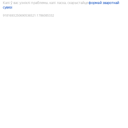
Калі ў вас узніклі праблемы, калі ласка, скарыстайце
формай зваротнай
сувязі
9181693250690536521
:
1786085332