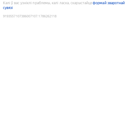
Калі ў вас узніклі праблемы, калі ласка, скарыстайце
формай зваротнай
сувязі
9193557107386007107
:
1786262118