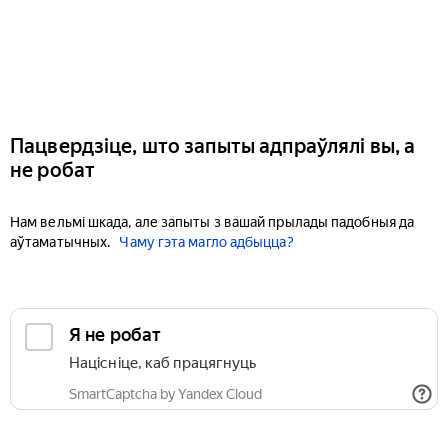
Пацвердзіце, што запыты адпраўлялі вы, а
не робат
Нам вельмі шкада, але запыты з вашай прылады падобныя да
аўтаматычных.
Чаму гэта магло адбыцца?
Я не робат
Націсніце, каб працягнуць
SmartCaptcha by Yandex Cloud