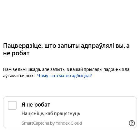
Пацвердзіце, што запыты адпраўлялі вы, а
не робат
Нам вельмі шкада, але запыты з вашай прылады падобныя да
аўтаматычных.
Чаму гэта магло адбыцца?
Я не робат
Націсніце, каб працягнуць
SmartCaptcha by Yandex Cloud