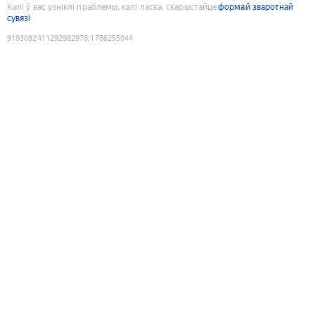
Калі ў вас узніклі праблемы, калі ласка, скарыстайце
формай зваротнай
сувязі
9193082411292982978
:
1786255044