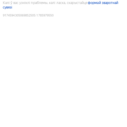
Калі ў вас узніклі праблемы, калі ласка, скарыстайце
формай зваротнай
сувязі
9174594305069852505
:
1785979550