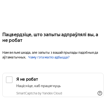
Пацвердзіце, што запыты адпраўлялі вы, а
не робат
Нам вельмі шкада, але запыты з вашай прылады падобныя да
аўтаматычных.
Чаму гэта магло адбыцца?
Я не робат
Націсніце, каб працягнуць
SmartCaptcha by Yandex Cloud