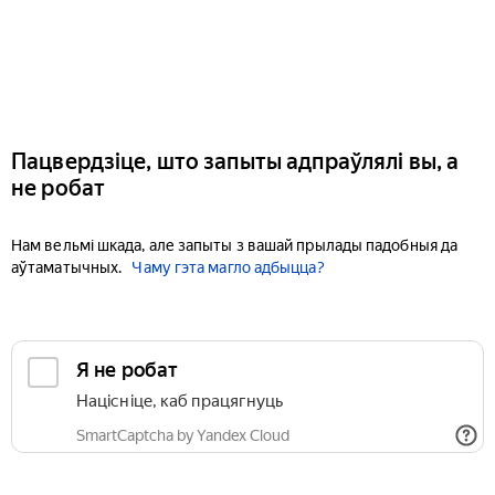
Пацвердзіце, што запыты адпраўлялі вы, а
не робат
Нам вельмі шкада, але запыты з вашай прылады падобныя да
аўтаматычных.
Чаму гэта магло адбыцца?
Я не робат
Націсніце, каб працягнуць
SmartCaptcha by Yandex Cloud