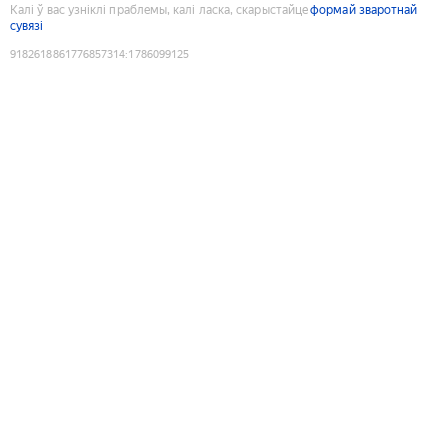
Калі ў вас узніклі праблемы, калі ласка, скарыстайце
формай зваротнай
сувязі
9182618861776857314
:
1786099125