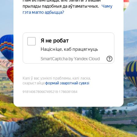
Нам вельмі шкада, але запыты з вашай
прылады падобныя да аўтаматычных.
Чаму
гэта магло адбыцца?
Я не робат
Націсніце, каб працягнуць
SmartCaptcha by Yandex Cloud
Калі ў вас узніклі праблемы, калі ласка,
скарыстайце
формай зваротнай сувязі
9181406780667495218
:
1786081064