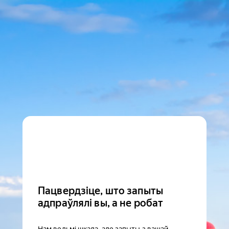
Пацвердзіце, што запыты
адпраўлялі вы, а не робат