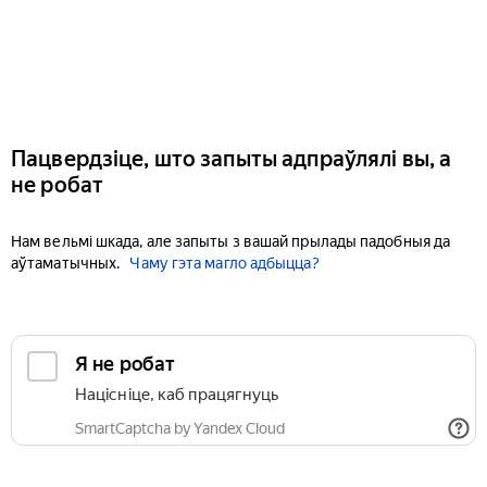
Пацвердзіце, што запыты адпраўлялі вы, а
не робат
Нам вельмі шкада, але запыты з вашай прылады падобныя да
аўтаматычных.
Чаму гэта магло адбыцца?
Я не робат
Націсніце, каб працягнуць
SmartCaptcha by Yandex Cloud