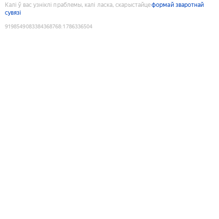
Калі ў вас узніклі праблемы, калі ласка, скарыстайце
формай зваротнай
сувязі
9198549083384368768
:
1786336504