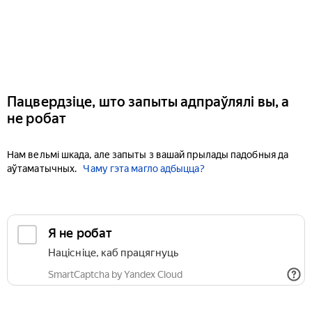
Пацвердзіце, што запыты адпраўлялі вы, а
не робат
Нам вельмі шкада, але запыты з вашай прылады падобныя да
аўтаматычных.
Чаму гэта магло адбыцца?
Я не робат
Націсніце, каб працягнуць
SmartCaptcha by Yandex Cloud