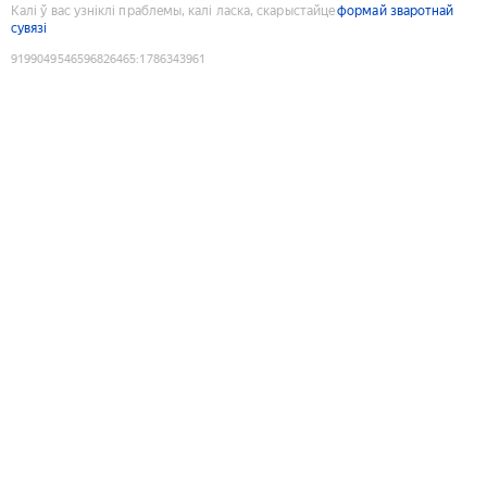
Калі ў вас узніклі праблемы, калі ласка, скарыстайце
формай зваротнай
сувязі
9199049546596826465
:
1786343961