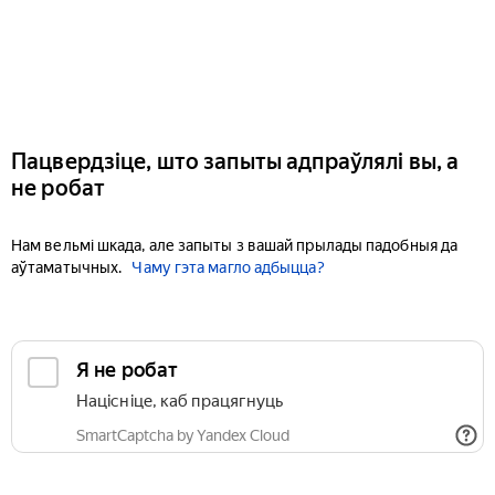
Пацвердзіце, што запыты адпраўлялі вы, а
не робат
Нам вельмі шкада, але запыты з вашай прылады падобныя да
аўтаматычных.
Чаму гэта магло адбыцца?
Я не робат
Націсніце, каб працягнуць
SmartCaptcha by Yandex Cloud