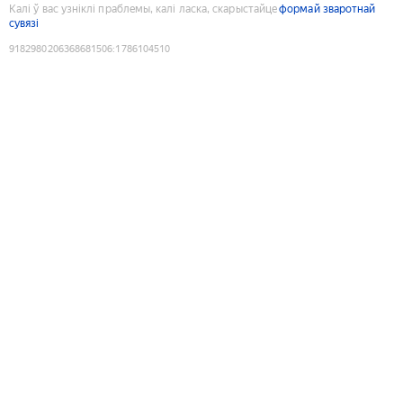
Калі ў вас узніклі праблемы, калі ласка, скарыстайце
формай зваротнай
сувязі
9182980206368681506
:
1786104510