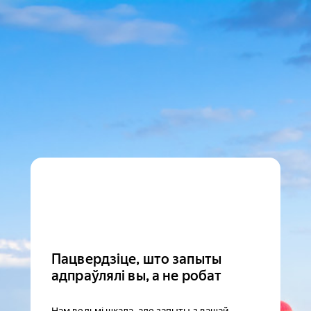
Пацвердзіце, што запыты
адпраўлялі вы, а не робат