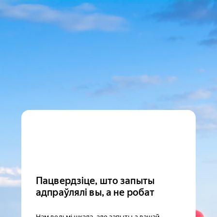
Пацвердзіце, што запыты
адпраўлялі вы, а не робат