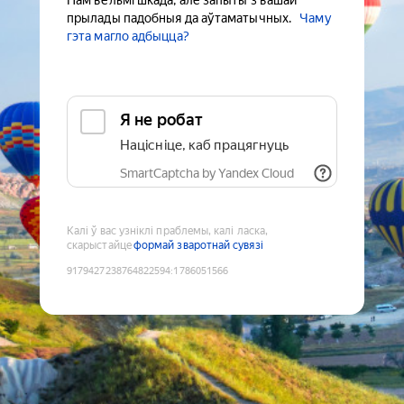
Нам вельмі шкада, але запыты з вашай
прылады падобныя да аўтаматычных.
Чаму
гэта магло адбыцца?
Я не робат
Націсніце, каб працягнуць
SmartCaptcha by Yandex Cloud
Калі ў вас узніклі праблемы, калі ласка,
скарыстайце
формай зваротнай сувязі
9179427238764822594
:
1786051566