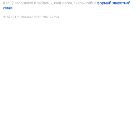
Калі ў вас узніклі праблемы, калі ласка, скарыстайце
формай зваротнай
сувязі
9187871393843443793
:
1786177394