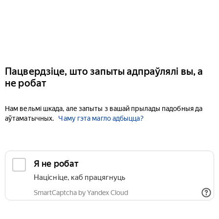
Пацвердзіце, што запыты адпраўлялі вы, а
не робат
Нам вельмі шкада, але запыты з вашай прылады падобныя да
аўтаматычных.
Чаму гэта магло адбыцца?
Я не робат
Націсніце, каб працягнуць
SmartCaptcha by Yandex Cloud