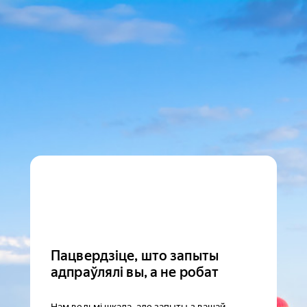
Пацвердзіце, што запыты
адпраўлялі вы, а не робат