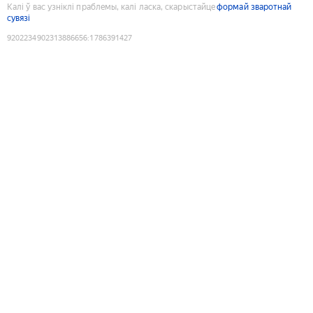
Калі ў вас узніклі праблемы, калі ласка, скарыстайце
формай зваротнай
сувязі
9202234902313886656
:
1786391427