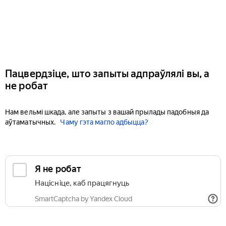
Пацвердзіце, што запыты адпраўлялі вы, а
не робат
Нам вельмі шкада, але запыты з вашай прылады падобныя да
аўтаматычных.
Чаму гэта магло адбыцца?
Я не робат
Націсніце, каб працягнуць
SmartCaptcha by Yandex Cloud