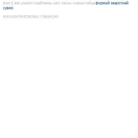
Калі ў вас узніклі праблемы, калі ласка, скарыстайце
формай зваротнай
сувязі
9181425678187367842
:
1786081345