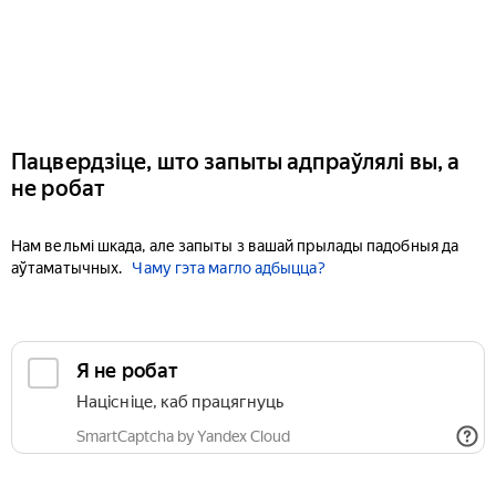
Пацвердзіце, што запыты адпраўлялі вы, а
не робат
Нам вельмі шкада, але запыты з вашай прылады падобныя да
аўтаматычных.
Чаму гэта магло адбыцца?
Я не робат
Націсніце, каб працягнуць
SmartCaptcha by Yandex Cloud