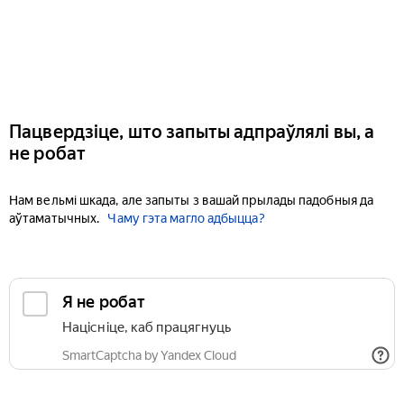
Пацвердзіце, што запыты адпраўлялі вы, а
не робат
Нам вельмі шкада, але запыты з вашай прылады падобныя да
аўтаматычных.
Чаму гэта магло адбыцца?
Я не робат
Націсніце, каб працягнуць
SmartCaptcha by Yandex Cloud