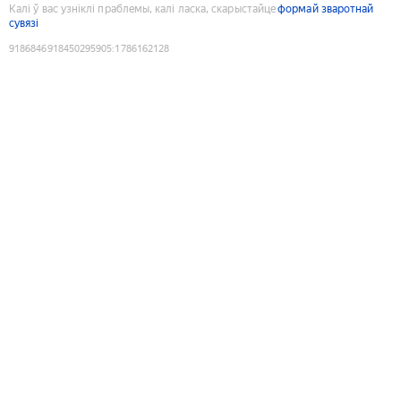
Калі ў вас узніклі праблемы, калі ласка, скарыстайце
формай зваротнай
сувязі
9186846918450295905
:
1786162128