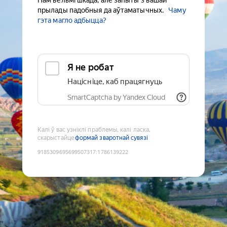
Нам вельмі шкада, але запыты з вашай
прылады падобныя да аўтаматычных.
Чаму
гэта магло адбыцца?
Я не робат
Націсніце, каб працягнуць
SmartCaptcha by Yandex Cloud
Калі ў вас узніклі праблемы, калі ласка,
скарыстайце
формай зваротнай сувязі
9185309695699507317
:
1786139222