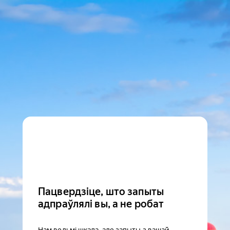
Пацвердзіце, што запыты
адпраўлялі вы, а не робат