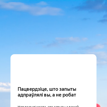
Пацвердзіце, што запыты
адпраўлялі вы, а не робат