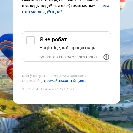
Нам вельмі шкада, але запыты з вашай
прылады падобныя да аўтаматычных.
Чаму
гэта магло адбыцца?
Я не робат
Націсніце, каб працягнуць
SmartCaptcha by Yandex Cloud
Калі ў вас узніклі праблемы, калі ласка,
скарыстайце
формай зваротнай сувязі
9181158611351414377
:
1786077366