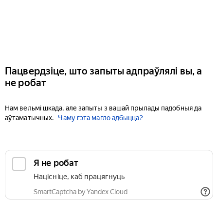
Пацвердзіце, што запыты адпраўлялі вы, а
не робат
Нам вельмі шкада, але запыты з вашай прылады падобныя да
аўтаматычных.
Чаму гэта магло адбыцца?
Я не робат
Націсніце, каб працягнуць
SmartCaptcha by Yandex Cloud