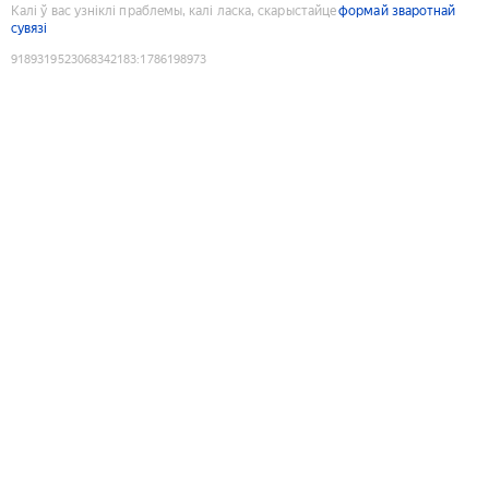
Калі ў вас узніклі праблемы, калі ласка, скарыстайце
формай зваротнай
сувязі
9189319523068342183
:
1786198973