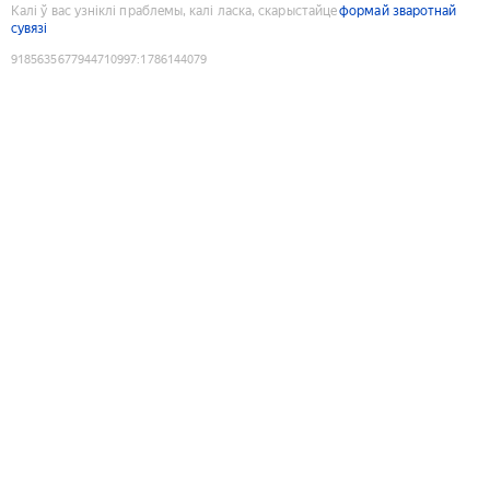
Калі ў вас узніклі праблемы, калі ласка, скарыстайце
формай зваротнай
сувязі
9185635677944710997
:
1786144079