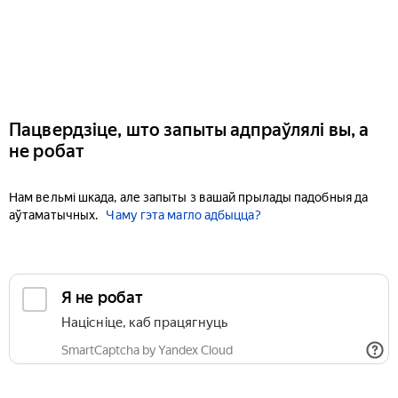
Пацвердзіце, што запыты адпраўлялі вы, а
не робат
Нам вельмі шкада, але запыты з вашай прылады падобныя да
аўтаматычных.
Чаму гэта магло адбыцца?
Я не робат
Націсніце, каб працягнуць
SmartCaptcha by Yandex Cloud