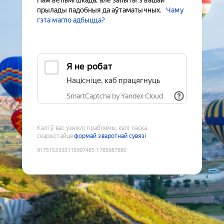
Нам вельмі шкада, але запыты з вашай
прылады падобныя да аўтаматычных.
Чаму
гэта магло адбыцца?
Я не робат
Націсніце, каб працягнуць
SmartCaptcha by Yandex Cloud
Калі ў вас узніклі праблемы, калі ласка,
скарыстайце
формай зваротнай сувязі
9175153333115997485
:
1785987880