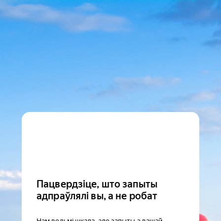
Пацвердзіце, што запыты
адпраўлялі вы, а не робат