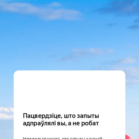
Пацвердзіце, што запыты
адпраўлялі вы, а не робат