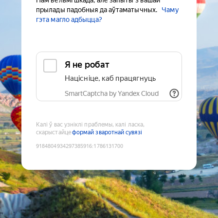
Нам вельмі шкада, але запыты з вашай
прылады падобныя да аўтаматычных.
Чаму
гэта магло адбыцца?
Я не робат
Націсніце, каб працягнуць
SmartCaptcha by Yandex Cloud
Калі ў вас узніклі праблемы, калі ласка,
скарыстайце
формай зваротнай сувязі
9184804934297385916
:
1786131700