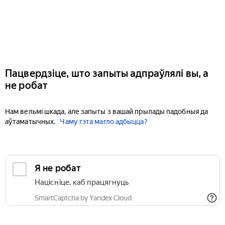
Пацвердзіце, што запыты адпраўлялі вы, а
не робат
Нам вельмі шкада, але запыты з вашай прылады падобныя да
аўтаматычных.
Чаму гэта магло адбыцца?
Я не робат
Націсніце, каб працягнуць
SmartCaptcha by Yandex Cloud