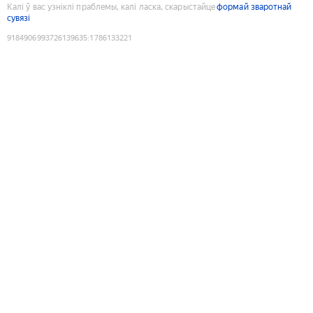
Калі ў вас узніклі праблемы, калі ласка, скарыстайце
формай зваротнай
сувязі
9184906993726139635
:
1786133221