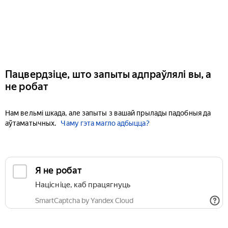
Пацвердзіце, што запыты адпраўлялі вы, а
не робат
Нам вельмі шкада, але запыты з вашай прылады падобныя да
аўтаматычных.
Чаму гэта магло адбыцца?
Я не робат
Націсніце, каб працягнуць
SmartCaptcha by Yandex Cloud