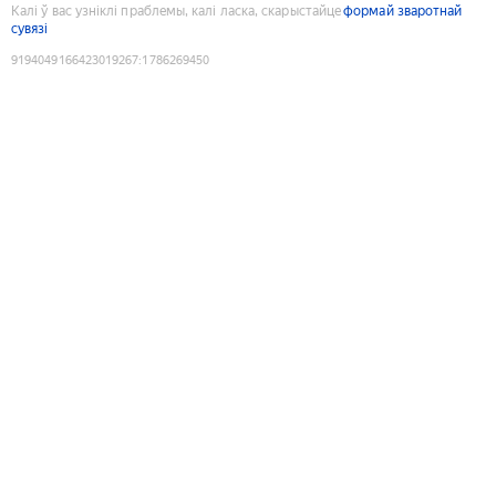
Калі ў вас узніклі праблемы, калі ласка, скарыстайце
формай зваротнай
сувязі
9194049166423019267
:
1786269450