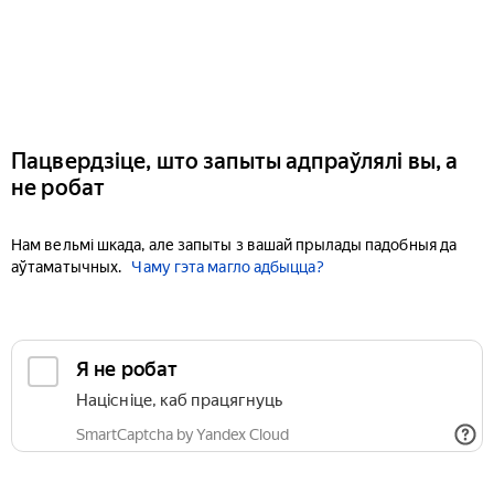
Пацвердзіце, што запыты адпраўлялі вы, а
не робат
Нам вельмі шкада, але запыты з вашай прылады падобныя да
аўтаматычных.
Чаму гэта магло адбыцца?
Я не робат
Націсніце, каб працягнуць
SmartCaptcha by Yandex Cloud