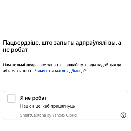
Пацвердзіце, што запыты адпраўлялі вы, а
не робат
Нам вельмі шкада, але запыты з вашай прылады падобныя да
аўтаматычных.
Чаму гэта магло адбыцца?
Я не робат
Націсніце, каб працягнуць
SmartCaptcha by Yandex Cloud