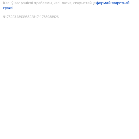
Калі ў вас узніклі праблемы, калі ласка, скарыстайце
формай зваротнай
сувязі
9175223489393522817
:
1785988926