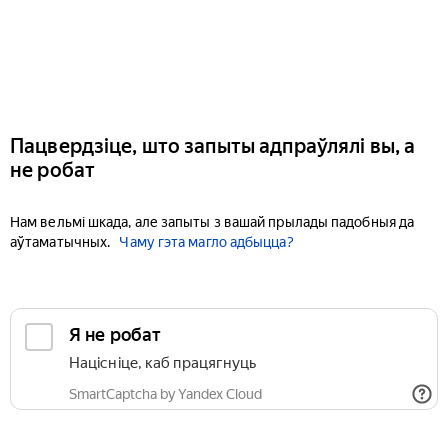
Пацвердзіце, што запыты адпраўлялі вы, а
не робат
Нам вельмі шкада, але запыты з вашай прылады падобныя да
аўтаматычных.
Чаму гэта магло адбыцца?
Я не робат
Націсніце, каб працягнуць
SmartCaptcha by Yandex Cloud