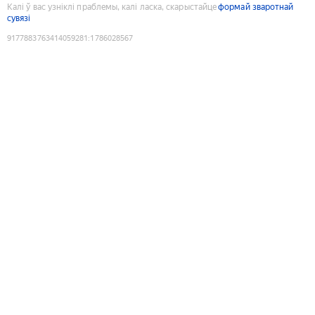
Калі ў вас узніклі праблемы, калі ласка, скарыстайце
формай зваротнай
сувязі
9177883763414059281
:
1786028567