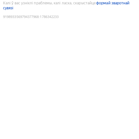
Калі ў вас узніклі праблемы, калі ласка, скарыстайце
формай зваротнай
сувязі
9198933569794377968
:
1786342233