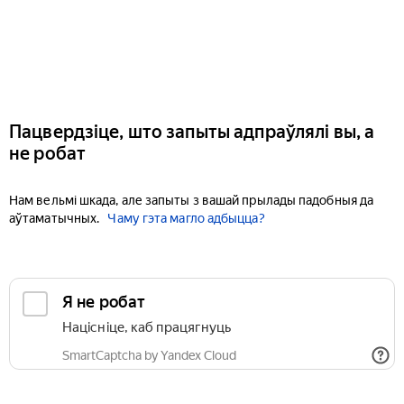
Пацвердзіце, што запыты адпраўлялі вы, а
не робат
Нам вельмі шкада, але запыты з вашай прылады падобныя да
аўтаматычных.
Чаму гэта магло адбыцца?
Я не робат
Націсніце, каб працягнуць
SmartCaptcha by Yandex Cloud