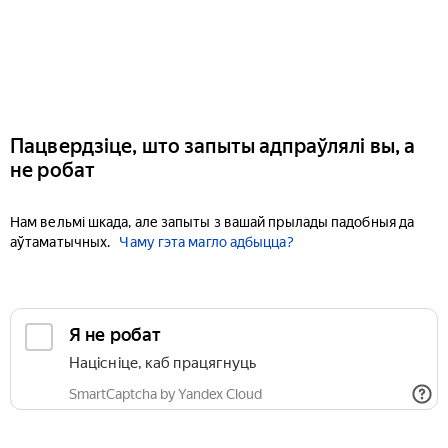
Пацвердзіце, што запыты адпраўлялі вы, а
не робат
Нам вельмі шкада, але запыты з вашай прылады падобныя да
аўтаматычных.
Чаму гэта магло адбыцца?
Я не робат
Націсніце, каб працягнуць
SmartCaptcha by Yandex Cloud