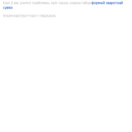
Калі ў вас узніклі праблемы, калі ласка, скарыстайце
формай зваротнай
сувязі
9192914687250711607
:
1786252545