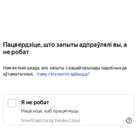
Пацвердзіце, што запыты адпраўлялі вы, а
не робат
Нам вельмі шкада, але запыты з вашай прылады падобныя да
аўтаматычных.
Чаму гэта магло адбыцца?
Я не робат
Націсніце, каб працягнуць
SmartCaptcha by Yandex Cloud