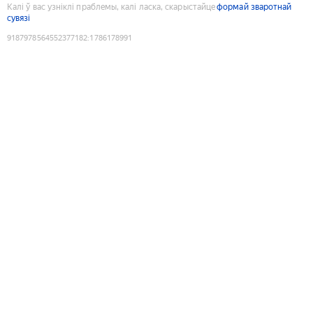
Калі ў вас узніклі праблемы, калі ласка, скарыстайце
формай зваротнай
сувязі
9187978564552377182
:
1786178991