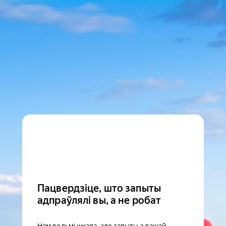
Пацвердзіце, што запыты
адпраўлялі вы, а не робат