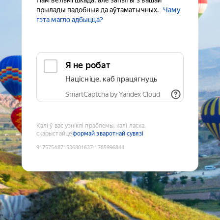
Нам вельмі шкада, але запыты з вашай
прылады падобныя да аўтаматычных.
Чаму
гэта магло адбыцца?
Я не робат
Націсніце, каб працягнуць
SmartCaptcha by Yandex Cloud
Калі ў вас узніклі праблемы, калі ласка,
скарыстайце
формай зваротнай сувязі
9175754871536801637
:
1785996844