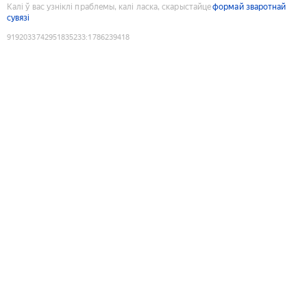
Калі ў вас узніклі праблемы, калі ласка, скарыстайце
формай зваротнай
сувязі
9192033742951835233
:
1786239418