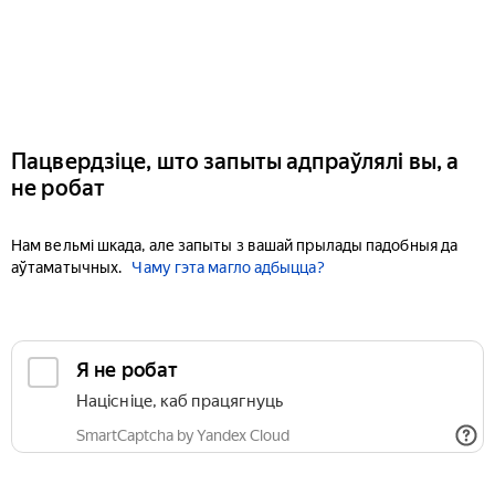
Пацвердзіце, што запыты адпраўлялі вы, а
не робат
Нам вельмі шкада, але запыты з вашай прылады падобныя да
аўтаматычных.
Чаму гэта магло адбыцца?
Я не робат
Націсніце, каб працягнуць
SmartCaptcha by Yandex Cloud