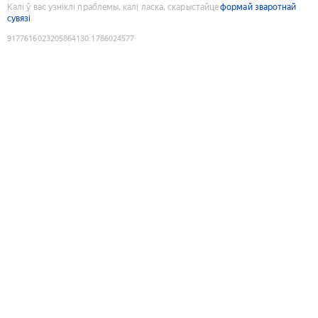
Калі ў вас узніклі праблемы, калі ласка, скарыстайце
формай зваротнай
сувязі
9177616023205864130
:
1786024577