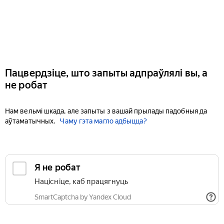
Пацвердзіце, што запыты адпраўлялі вы, а
не робат
Нам вельмі шкада, але запыты з вашай прылады падобныя да
аўтаматычных.
Чаму гэта магло адбыцца?
Я не робат
Націсніце, каб працягнуць
SmartCaptcha by Yandex Cloud