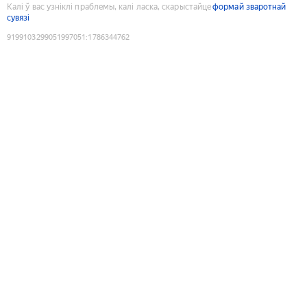
Калі ў вас узніклі праблемы, калі ласка, скарыстайце
формай зваротнай
сувязі
9199103299051997051
:
1786344762