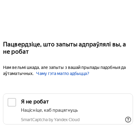
Пацвердзіце, што запыты адпраўлялі вы, а
не робат
Нам вельмі шкада, але запыты з вашай прылады падобныя да
аўтаматычных.
Чаму гэта магло адбыцца?
Я не робат
Націсніце, каб працягнуць
SmartCaptcha by Yandex Cloud