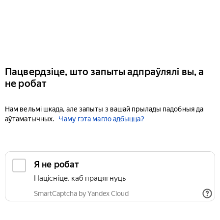
Пацвердзіце, што запыты адпраўлялі вы, а
не робат
Нам вельмі шкада, але запыты з вашай прылады падобныя да
аўтаматычных.
Чаму гэта магло адбыцца?
Я не робат
Націсніце, каб працягнуць
SmartCaptcha by Yandex Cloud