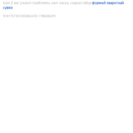
Калі ў вас узніклі праблемы, калі ласка, скарыстайце
формай зваротнай
сувязі
9181757557492862476
:
1786086291