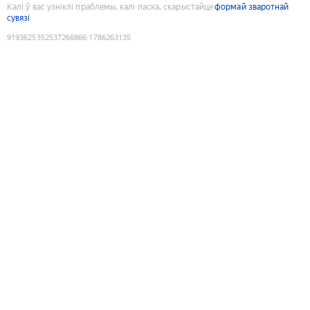
Калі ў вас узніклі праблемы, калі ласка, скарыстайце
формай зваротнай
сувязі
9193625352537266866
:
1786263135