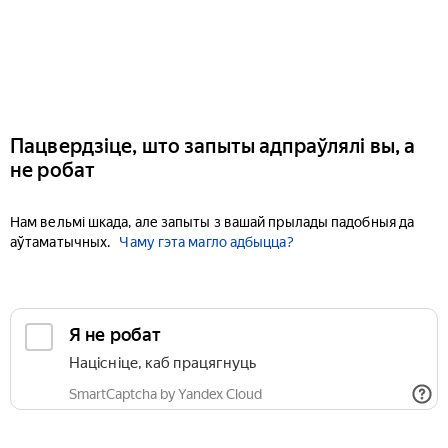
Пацвердзіце, што запыты адпраўлялі вы, а
не робат
Нам вельмі шкада, але запыты з вашай прылады падобныя да
аўтаматычных.
Чаму гэта магло адбыцца?
Я не робат
Націсніце, каб працягнуць
SmartCaptcha by Yandex Cloud