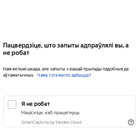
Пацвердзіце, што запыты адпраўлялі вы, а
не робат
Нам вельмі шкада, але запыты з вашай прылады падобныя да
аўтаматычных.
Чаму гэта магло адбыцца?
Я не робат
Націсніце, каб працягнуць
SmartCaptcha by Yandex Cloud