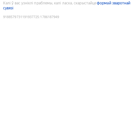
Калі ў вас узніклі праблемы, калі ласка, скарыстайце
формай зваротнай
сувязі
9188579731191937725
:
1786187949