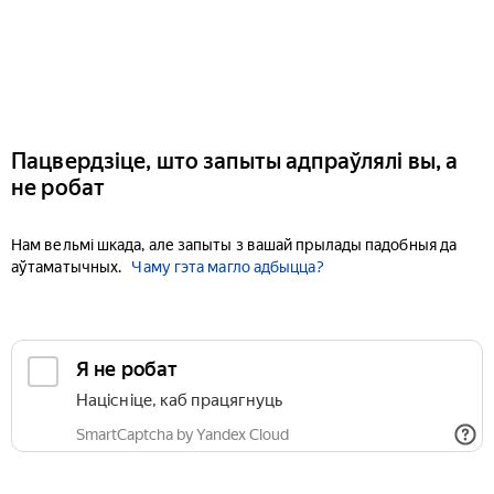
Пацвердзіце, што запыты адпраўлялі вы, а
не робат
Нам вельмі шкада, але запыты з вашай прылады падобныя да
аўтаматычных.
Чаму гэта магло адбыцца?
Я не робат
Націсніце, каб працягнуць
SmartCaptcha by Yandex Cloud