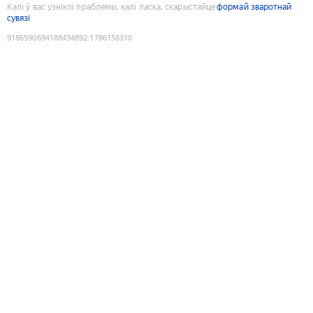
Калі ў вас узніклі праблемы, калі ласка, скарыстайце
формай зваротнай
сувязі
9186590694188434892
:
1786158310