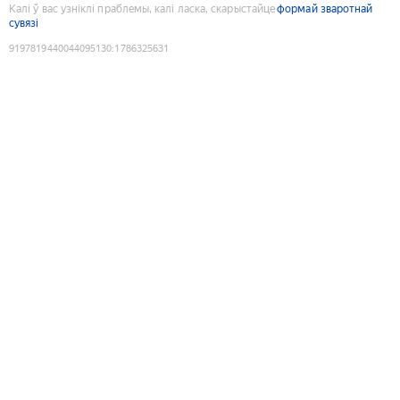
Калі ў вас узніклі праблемы, калі ласка, скарыстайце
формай зваротнай
сувязі
9197819440044095130
:
1786325631