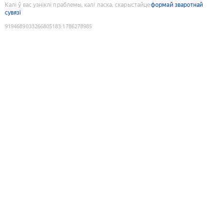
Калі ў вас узніклі праблемы, калі ласка, скарыстайце
формай зваротнай
сувязі
9194689033266805183
:
1786278985