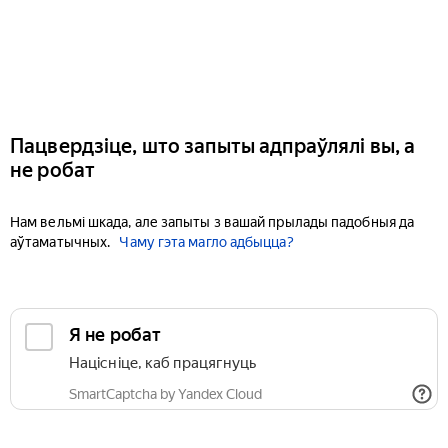
Пацвердзіце, што запыты адпраўлялі вы, а
не робат
Нам вельмі шкада, але запыты з вашай прылады падобныя да
аўтаматычных.
Чаму гэта магло адбыцца?
Я не робат
Націсніце, каб працягнуць
SmartCaptcha by Yandex Cloud