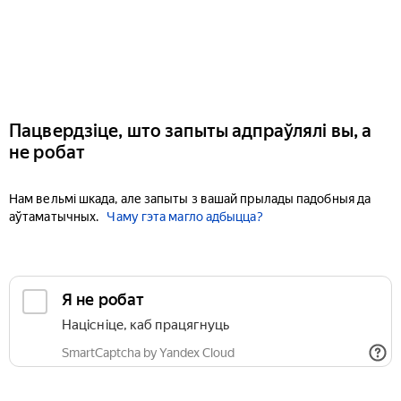
Пацвердзіце, што запыты адпраўлялі вы, а
не робат
Нам вельмі шкада, але запыты з вашай прылады падобныя да
аўтаматычных.
Чаму гэта магло адбыцца?
Я не робат
Націсніце, каб працягнуць
SmartCaptcha by Yandex Cloud