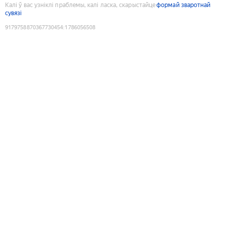
Калі ў вас узніклі праблемы, калі ласка, скарыстайце
формай зваротнай
сувязі
9179758870367730454
:
1786056508