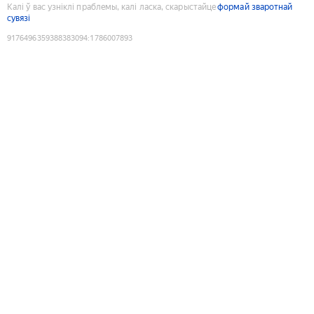
Калі ў вас узніклі праблемы, калі ласка, скарыстайце
формай зваротнай
сувязі
9176496359388383094
:
1786007893