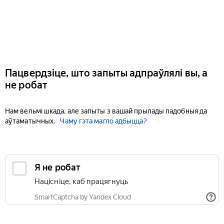
Пацвердзіце, што запыты адпраўлялі вы, а
не робат
Нам вельмі шкада, але запыты з вашай прылады падобныя да
аўтаматычных.
Чаму гэта магло адбыцца?
Я не робат
Націсніце, каб працягнуць
SmartCaptcha by Yandex Cloud